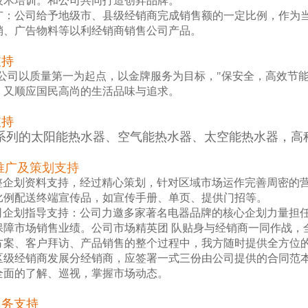
技术培训。和公司共同打造创昇品牌。
广：公司给予地级市、县级经销商完成销售额的一定比例，作为
销、广告物料等以利经销商销售公司产品。
支持
"公司以质量第一为起点，以金牌服务为目标，"保安全，高效节
，又顺应国民高尚的生活品味与追求。
支持
系列的太阳能热水器、空气能热水器、太空能热水器，高
推广及策划支持
整企划资料支持，经过精心策划，针对区域市场运作完善周密的
比例配送终端宣传品，如宣传手册、单页、提供门招等。
司企划指导支持：公司力邀多家著名电器品牌的核心企划力量担
保障市场销售业绩。公司市场精英团 队贴身与经销商一同作战，
方案、客户拜访、产品销售的整个过程中，我方随时提供全方位
区级经销商发展分经销商，应签署一式三份由公司提供的合同范
全面的了解、巡视，掌握市场动态。
服务支持