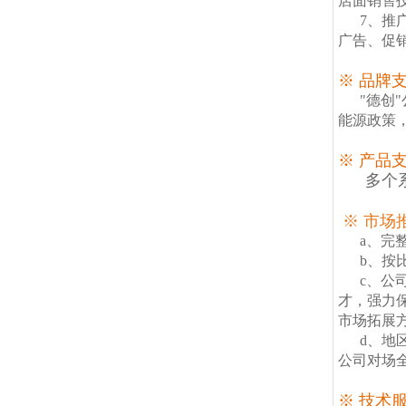
店面销售
7、推
广告、促
※ 品牌
"德创
能源政策
※ 产品
多个
※ 市场
a、完
b、按
c、公
才，强力
市场拓展
d、地
公司对场
※ 技术