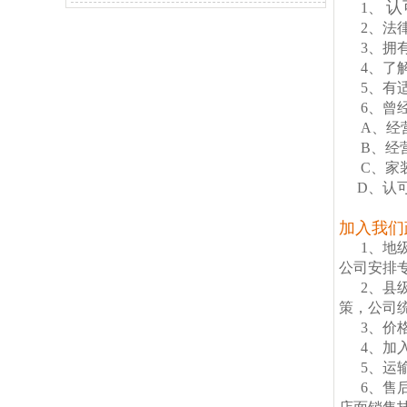
认
1、
2、法
3、拥
4、了
5、有
6、曾
A、经
B、经
C、家
D、认可
加入我们
1、地级
公司安排
2、县
策，公司
3、价
4、加
5、运
6、售