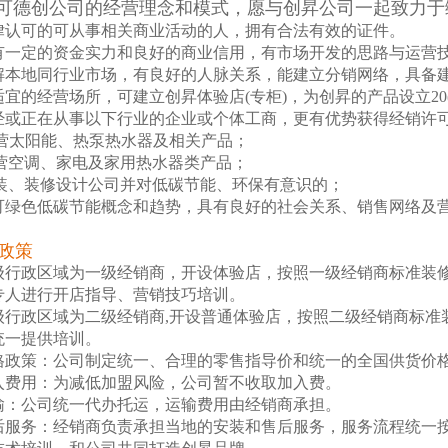
可德创公司的经营理念和模式，愿与创昇公司一起致力于
律认可的可从事相关商业活动的人，拥有合法有效的证件。
有一定的资金实力和良好的商业信用，有市场开发的思路与运营
解本地同行业市场，有良好的人脉关系，能建立分销网络，具备
适宜的经营场所，可建立创昇体验店(专柜)，为创昇的产品设立20(
经或正在从事以下行业的企业或个体工商，更有优势获得经销许
营太阳能、热泵热水器及相关产品；
营空调、家电及家用热水器类产品；
装、装修设计公司并对低碳节能、环保有意识的；
绿色低碳节能概念和趋势，具有良好的社会关系、销售网络及
政策
行政区域为一级经销商，开设体验店，按照一级经销商标准装修
专人进行开店指导、营销技巧培训。
级行政区域为二级经销商,开设普通体验店，按照二级经销商标
统一提供培训。
格政策：公司制定统一、合理的零售指导价和统一的全国供货价
入费用：为减低加盟风险，公司暂不收取加入费。
输：公司统一代办托运，运输费用由经销商承担。
后服务：经销商负责承担当地的安装和售后服务，服务流程统一