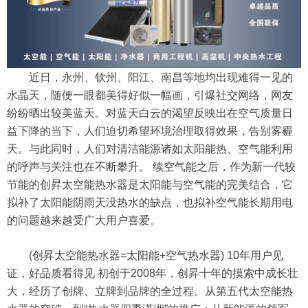
近日，永州、钦州、阳江、南昌等地均出现难得一见的
水晶天，随便一眼都美得好似一幅画，引爆社交网络，网友
纷纷晒出较美蓝天。对蓝天白云的渴望反映出在空气质量日
益下降的当下，人们迫切希望环境治理取得效果，告别雾霾
天。与此同时，人们对清洁能源诸如太阳能热、空气能利用
的呼声与关注也在不断攀升。 续空气能之后，作为新一代较
节能的创昇太空能热水器是太阳能与空气能的完美结合，它
拟补了太阳能阴雨天没热水的缺点，也拟补空气能长期用电
的问题越来越受广大用户喜爱。
(创昇太空能热水器=太阳能+空气热水器) 10年用户见
证，好品质看得见 初创于2008年，创昇十年的摸索中成长壮
大，经历了创牌、立牌到品牌的全过程。从第五代太空能热