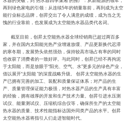
水器的突破，到“热水器四季潇湘”的推广：从新能源的领军，
再到绿色家电的引领：从连续5年的销量靠前，再到成为太空
能行业标志品牌，创昇交出了令人满意的成绩，成为当之无
愧的行业靠前，也发展成为太空能热水器品类代名词。
截至目前，创昇太空能热水器全球经销商已超过两百多
家，并在国内太阳能光热产业增速放缓、产品更新换代迟滞
的寒冬期，发展势头依然强劲，保持较高市场占有率的同时
也收获了消费者的一致好评。与此同时，创昇已经不再拘泥
于太阳能，而是放眼于“阳光、空气、水”更多元的绿色产业，
借以展开“太阳能 ”的深度战略升级。 创昇太空能热水器的生
产已拥有完善的加工、装配和质量保证体系；对产品的生
产、质量管理保证能力极强，对热水器产品的生产具有丰富
的经验，拥有雄厚的开发和生产技术力量。创昇引进水压测
试仪、能量测试仪、压缩机综合仪等，确保所生产的太空能
热水器的质量、技术性能指标达国外同类产品的水平。创昇
太空能热水器将指引人们走进智能时代。